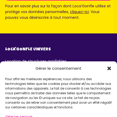
Pour en savoir plus sur la façon dont Loca’Gonfle utilise et
protège vos données personnelles,
cliquez-ici
. Vous
pouvez vous désinscrire à tout moment.
LOCA'GONFLE UNIVERS
Location de structures gonflables
Parc Loca'Gonfle XXL Colmar
Gérer le consentement
Parc Aqua'Gonfle
Karting ludo-éducatif
Pour offrir les meilleures expériences, nous utilisons des
technologies telles que les cookies pour stocker et/ou accéder aux
AIDE
informations des appareils. Le fait de consentir à ces technologies
nous permettra de traiter des données telles que le comportement
de navigation ou les ID uniques sur ce site. Le fait de ne pas
Chatbot IA Maurice
consentir ou de retirer son consentement peut avoir un effet négatif
Infos pratiques
sur certaines caractéristiques et fonctions.
INFORMATIONS
Gérer les services