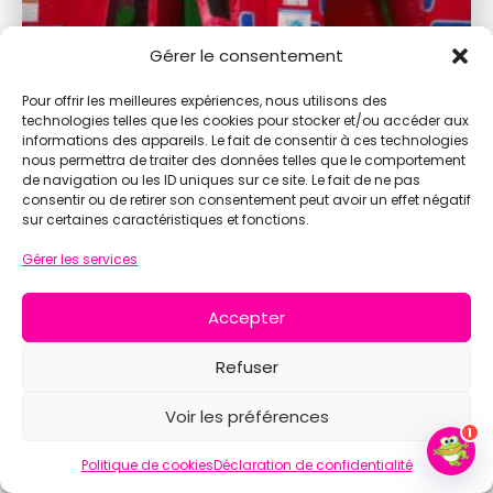
Gérer le consentement
Retrait dépôt possible
Pour offrir les meilleures expériences, nous utilisons des
Château Tom Dom
technologies telles que les cookies pour stocker et/ou accéder aux
informations des appareils. Le fait de consentir à ces technologies
Une des structures les plus sécurisées les enfants
nous permettra de traiter des données telles que le comportement
vont adorer partir à…
de navigation ou les ID uniques sur ce site. Le fait de ne pas
consentir ou de retirer son consentement peut avoir un effet négatif
sur certaines caractéristiques et fonctions.
Plus d'infos
Gérer les services
Accepter
Refuser
Voir les préférences
1
31°
Ciel dégagé
Politique de cookies
Déclaration de confidentialité