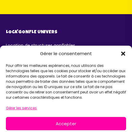
LOCA'GONFLE UNIVERS
Location de structures gonflables
Parc Loca'Gonfle XXL Colmar
Gérer le consentement
Parc Aqua'Gonfle
Karting ludo-éducatif
Pour offrir les meilleures expériences, nous utilisons des
technologies telles que les cookies pour stocker et/ou accéder aux
AIDE
informations des appareils. Le fait de consentir à ces technologies
nous permettra de traiter des données telles que le comportement
de navigation ou les ID uniques sur ce site. Le fait de ne pas
Chatbot IA Maurice
consentir ou de retirer son consentement peut avoir un effet négatif
Infos pratiques
sur certaines caractéristiques et fonctions.
INFORMATIONS
Gérer les services
Loca'Gonfle Eurl Z.A RODOLPHE, 68840 PULVERSHEIM
Accepter
06 63 36 13 13