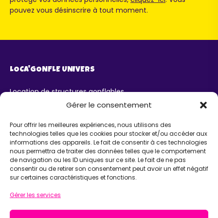
pouvez vous désinscrire à tout moment.
LOCA'GONFLE UNIVERS
Location de structures gonflables
Parc Loca'Gonfle XXL Colmar
Gérer le consentement
Parc Aqua'Gonfle
Karting ludo-éducatif
Pour offrir les meilleures expériences, nous utilisons des
technologies telles que les cookies pour stocker et/ou accéder aux
AIDE
informations des appareils. Le fait de consentir à ces technologies
nous permettra de traiter des données telles que le comportement
de navigation ou les ID uniques sur ce site. Le fait de ne pas
Chatbot IA Maurice
consentir ou de retirer son consentement peut avoir un effet négatif
Infos pratiques
sur certaines caractéristiques et fonctions.
INFORMATIONS
Gérer les services
Loca'Gonfle Eurl Z.A RODOLPHE, 68840 PULVERSHEIM