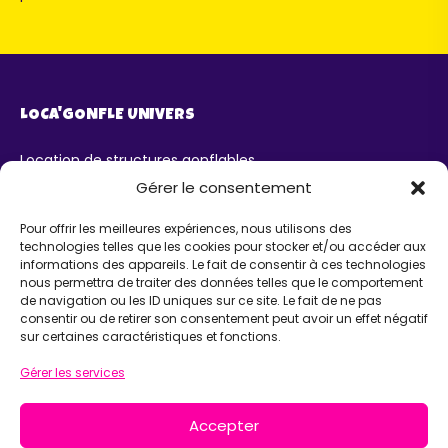
LOCA'GONFLE UNIVERS
Location de structures gonflables
Parc Loca'Gonfle XXL Colmar
Gérer le consentement
Parc Aqua'Gonfle
Karting ludo-éducatif
Pour offrir les meilleures expériences, nous utilisons des
technologies telles que les cookies pour stocker et/ou accéder aux
AIDE
informations des appareils. Le fait de consentir à ces technologies
nous permettra de traiter des données telles que le comportement
de navigation ou les ID uniques sur ce site. Le fait de ne pas
Chatbot IA Maurice
consentir ou de retirer son consentement peut avoir un effet négatif
Infos pratiques
sur certaines caractéristiques et fonctions.
INFORMATIONS
Gérer les services
Loca'Gonfle Eurl Z.A RODOLPHE, 68840 PULVERSHEIM
Accepter
06 63 36 13 13