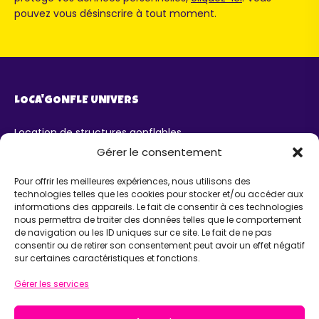
pouvez vous désinscrire à tout moment.
LOCA'GONFLE UNIVERS
Location de structures gonflables
Parc Loca'Gonfle XXL Colmar
Gérer le consentement
Parc Aqua'Gonfle
Karting ludo-éducatif
Pour offrir les meilleures expériences, nous utilisons des
technologies telles que les cookies pour stocker et/ou accéder aux
AIDE
informations des appareils. Le fait de consentir à ces technologies
nous permettra de traiter des données telles que le comportement
de navigation ou les ID uniques sur ce site. Le fait de ne pas
Chatbot IA Maurice
consentir ou de retirer son consentement peut avoir un effet négatif
Infos pratiques
sur certaines caractéristiques et fonctions.
INFORMATIONS
Gérer les services
Loca'Gonfle Eurl Z.A RODOLPHE, 68840 PULVERSHEIM