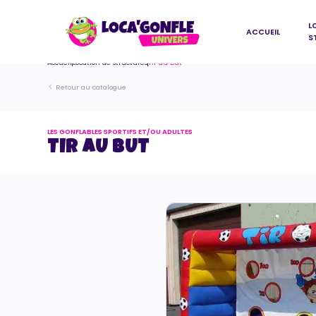
L
ACCUEIL
S
Accueil
Location de structures
Tir au But
Retour au catalogue
LES GONFLABLES SPORTIFS ET/OU ADULTES
TIR AU BUT