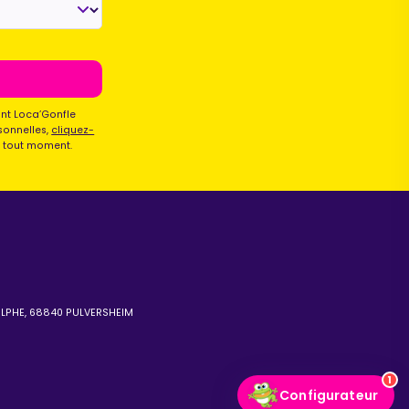
ont Loca’Gonfle
sonnelles,
cliquez-
à tout moment.
OLPHE, 68840 PULVERSHEIM
1
Configurateur