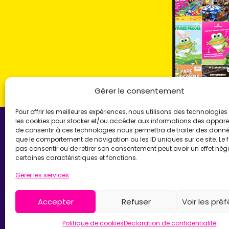
Gérer le consentement
Pour offrir les meilleures expériences, nous utilisons des technologies 
les cookies pour stocker et/ou accéder aux informations des appareils
de consentir à ces technologies nous permettra de traiter des donnée
que le comportement de navigation ou les ID uniques sur ce site. Le f
pas consentir ou de retirer son consentement peut avoir un effet néga
LOCA'GONFLE UNI
certaines caractéristiques et fonctions.
Gérer les services
Location de structures go
Parc Loca'Gonfle XXL Co
Parc Aqua'Gonfle
Accepter
Refuser
Voir les pré
Karting ludo-éducatif
22°
Peu nuageux
Politique de cookies
Déclaration de confidentialité