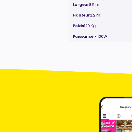
Largeur
8.5 m
Hauteur
2.2 m
Poids
120 Kg
Puissance
1x1100W