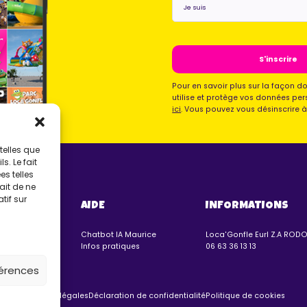
suis
*
Pour en savoir plus sur la façon d
utilise et protège vos données per
ici
. Vous pouvez vous désinscrire 
telles que
. Le fait
s telles
ait de ne
tif sur
VERS
AIDE
INFORMATIONS
nflables
Chatbot IA Maurice
Loca'Gonfle Eurl Z.A ROD
lmar
Infos pratiques
06 63 36 13 13
férences
Mentions légales
Déclaration de confidentialité
Politique de cookies