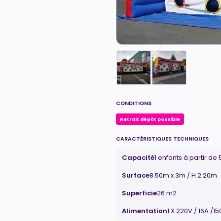
CONDITIONS
Retrait dépôt possible
CARACTÉRISTIQUES TECHNIQUES
Capacité
1 enfants à partir de 
Surface
8.50m x 3m / H 2.20m
Superficie
26 m2
Alimentation
1 X 220V / 16A /1