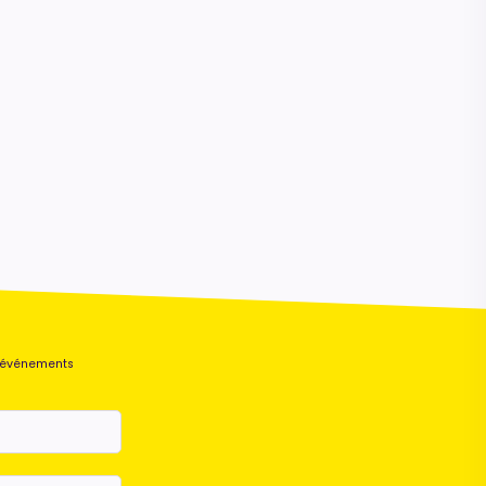
s événements
Maurice
Configurateur IA · En ligne