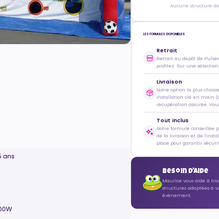
Aucune structure dan
LES FORMULES DISPONIBLES
Retrait
Retrait au dépôt de Pulve
profitez. Sur une sélection
Livraison
Notre option la plus choisi
installation clé en main (
récupération assurée. Vous 
Tout inclus
Notre formule conseillée 
de la livraison et de l'inst
place pour garantir sécurit
5 ans
Besoin d'aide
Maurice vous aide à tro
structures adaptées à v
événement.
500W