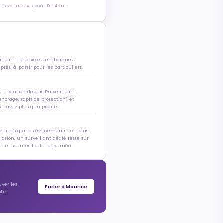
s votre devis pour l'instant
rsheim : choisissez, embarquez,
 prêt-à-partir pour les particuliers.
e ! Livraison depuis Pulversheim,
ancrage, tapis de protection) et
n'avez plus qu'à profiter.
pour les grands événements : en plus
allation, un surveillant dédié reste sur
é et sourires toute la journée.
uver les
Parler à Maurice
otre