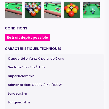
CONDITIONS
Retrait dépôt possible
CARACTÉRISTIQUES TECHNIQUES
Capacité
1 enfants à partir de 5 ans
Surface
4m x 3m / H 1m
Superficie
12 m2
Alimentation
1 X 220V / 16A /1100W
Largeur
3 m
Longueur
4 m