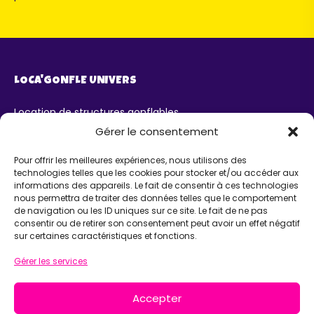
LOCA'GONFLE UNIVERS
Location de structures gonflables
Parc Loca'Gonfle XXL Colmar
Gérer le consentement
Parc Aqua'Gonfle
Karting ludo-éducatif
Pour offrir les meilleures expériences, nous utilisons des
technologies telles que les cookies pour stocker et/ou accéder aux
AIDE
informations des appareils. Le fait de consentir à ces technologies
nous permettra de traiter des données telles que le comportement
de navigation ou les ID uniques sur ce site. Le fait de ne pas
Chatbot IA Maurice
consentir ou de retirer son consentement peut avoir un effet négatif
Infos pratiques
sur certaines caractéristiques et fonctions.
INFORMATIONS
Gérer les services
Loca'Gonfle Eurl Z.A RODOLPHE, 68840 PULVERSHEIM
Accepter
06 63 36 13 13