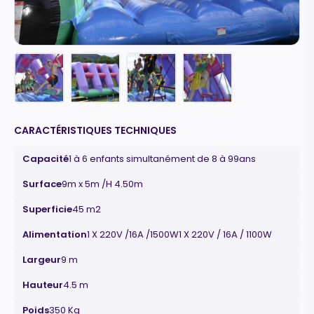
CARACTÉRISTIQUES TECHNIQUES
Capacité
1 à 6 enfants simultanément de 8 à 99ans
Surface
9m x 5m /H 4.50m
Superficie
45 m2
Alimentation
1 X 220V /16A /1500W1 X 220V / 16A / 1100W
Largeur
9 m
Hauteur
4.5 m
Poids
350 Kg