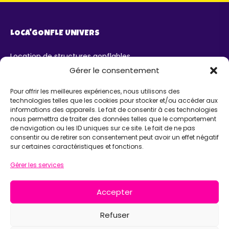
LOCA'GONFLE UNIVERS
Location de structures gonflables
Parc Loca'Gonfle XXL Colmar
Gérer le consentement
Parc Aqua'Gonfle
Karting ludo-éducatif
Pour offrir les meilleures expériences, nous utilisons des
technologies telles que les cookies pour stocker et/ou accéder aux
AIDE
informations des appareils. Le fait de consentir à ces technologies
nous permettra de traiter des données telles que le comportement
de navigation ou les ID uniques sur ce site. Le fait de ne pas
Chatbot IA Maurice
consentir ou de retirer son consentement peut avoir un effet négatif
Infos pratiques
sur certaines caractéristiques et fonctions.
INFORMATIONS
Gérer les services
Loca'Gonfle Eurl Z.A RODOLPHE, 68840 PULVERSHEIM
Accepter
06 63 36 13 13
Refuser