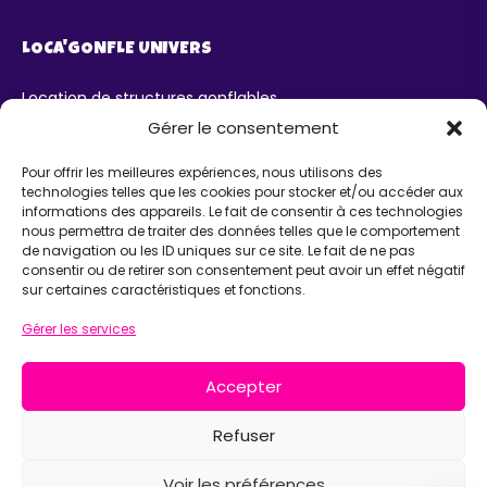
LOCA'GONFLE UNIVERS
Location de structures gonflables
Parc Loca'Gonfle XXL Colmar
Gérer le consentement
Parc Aqua'Gonfle
Karting ludo-éducatif
Pour offrir les meilleures expériences, nous utilisons des
technologies telles que les cookies pour stocker et/ou accéder aux
AIDE
informations des appareils. Le fait de consentir à ces technologies
nous permettra de traiter des données telles que le comportement
de navigation ou les ID uniques sur ce site. Le fait de ne pas
Chatbot IA Maurice
consentir ou de retirer son consentement peut avoir un effet négatif
Infos pratiques
sur certaines caractéristiques et fonctions.
INFORMATIONS
Gérer les services
Loca'Gonfle Eurl Z.A RODOLPHE, 68840 PULVERSHEIM
Accepter
06 63 36 13 13
Refuser
Voir les préférences
Mentions légales
Déclaration de confidentialité