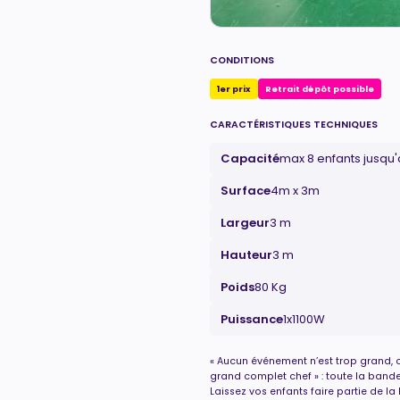
CONDITIONS
1er prix
Retrait dépôt possible
CARACTÉRISTIQUES TECHNIQUES
Capacité
max 8 enfants jusqu'
Surface
4m x 3m
Largeur
3 m
Hauteur
3 m
Poids
80 Kg
Puissance
1x1100W
« Aucun événement n’est trop grand, c
grand complet chef » : toute la bande
Laissez vos enfants faire partie de la