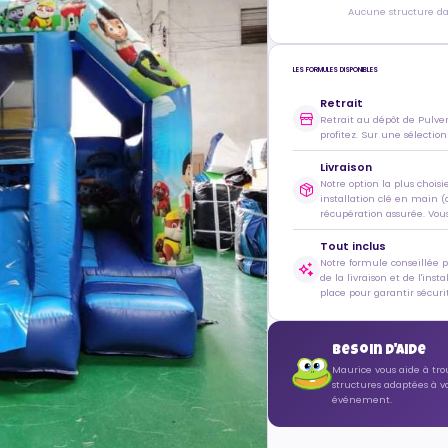
Aucune structure dan
LES FORMULES DISPONIBLES
Retrait
Retrait au dépôt de Pulve
profitez. Sur une sélection
Livraison
Notre option la plus choisi
installation clé en main (
récupération assurée. Vous 
Tout inclus
Notre formule conseillée 
de la livraison et de l'inst
place pour garantir sécurit
Besoin d'aide
Maurice vous aide à tro
structures adaptées à v
événement.