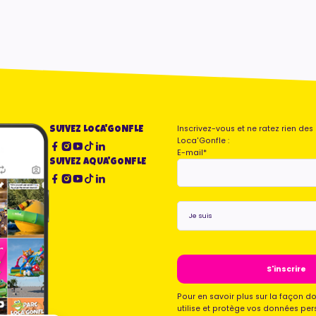
Inscrivez-vous et ne ratez rien de
SUIVEZ LOCA'GONFLE
Loca'Gonfle :
E-mail
*
SUIVEZ AQUA'GONFLE
Je
suis
*
Pour en savoir plus sur la façon d
utilise et protège vos données per