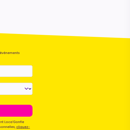
s événements
Maurice
Configurateur IA · En ligne
ont Loca’Gonfle
sonnelles,
cliquez-