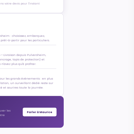
s votre devis pour l'instant
rsheim : choisissez, embarquez,
 prêt-à-partir pour les particuliers.
e ! Livraison depuis Pulversheim,
ancrage, tapis de protection) et
n'avez plus qu'à profiter.
pour les grands événements : en plus
allation, un surveillant dédié reste sur
é et sourires toute la journée.
uver les
Parler à Maurice
otre