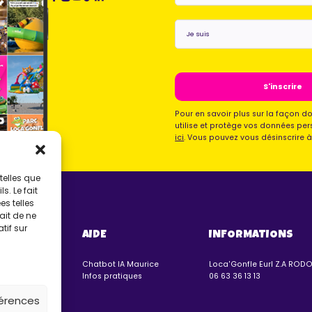
Je
suis
*
Pour en savoir plus sur la façon d
utilise et protège vos données per
ici
. Vous pouvez vous désinscrire 
telles que
. Le fait
s telles
ait de ne
tif sur
VERS
AIDE
INFORMATIONS
nflables
Chatbot IA Maurice
Loca'Gonfle Eurl Z.A ROD
lmar
Infos pratiques
06 63 36 13 13
férences