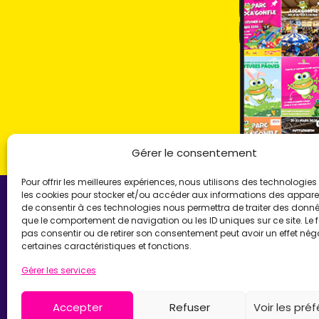
Gérer le consentement
Pour offrir les meilleures expériences, nous utilisons des technologies 
les cookies pour stocker et/ou accéder aux informations des appareils
de consentir à ces technologies nous permettra de traiter des donnée
que le comportement de navigation ou les ID uniques sur ce site. Le f
pas consentir ou de retirer son consentement peut avoir un effet néga
LOCA'GONFLE UNI
certaines caractéristiques et fonctions.
Gérer les services
Location de structures go
Parc Loca'Gonfle XXL Co
Parc Aqua'Gonfle
Accepter
Refuser
Voir les pré
Karting ludo-éducatif