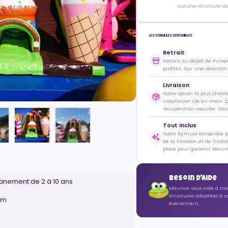
Aucune structure dan
LES FORMULES DISPONIBLES
Retrait
Retrait au dépôt de Pulve
profitez. Sur une sélection
Livraison
Notre option la plus choisi
installation clé en main (
récupération assurée. Vous 
Tout inclus
Notre formule conseillée 
de la livraison et de l'inst
place pour garantir sécurit
Besoin d'aide
ltanement de 2 à 10 ans
Maurice vous aide à tro
structures adaptées à v
0m
événement.