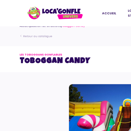
L
ACCUEIL
S
Accueil
Location de structures
Toboggan Candy
Retour au catalogue
LES TOBOGGANS GONFLABLES
TOBOGGAN CANDY