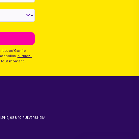
Maurice
Configurateur IA · En ligne
ont Loca’Gonfle
sonnelles,
cliquez-
à tout moment.
OLPHE, 68840 PULVERSHEIM