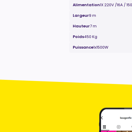
Alimentation
1X 220V /16A / 1
Largeur
9 m
Hauteur
7 m
Poids
450 Kg
Puissance
1x1500W