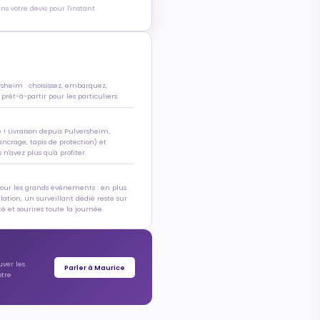
s votre devis pour l'instant
rsheim : choisissez, embarquez,
 prêt-à-partir pour les particuliers.
e ! Livraison depuis Pulversheim,
ancrage, tapis de protection) et
n'avez plus qu'à profiter.
pour les grands événements : en plus
allation, un surveillant dédié reste sur
é et sourires toute la journée.
uver les
Parler à Maurice
otre