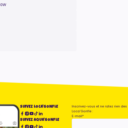
500W
Inscrivez-vous et ne ratez rien de
SUIVEZ LOCA'GONFLE
Loca'Gonfle :
E-mail
*
SUIVEZ AQUA'GONFLE