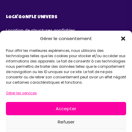
LOCA'GONFLE UNIVERS
Location de structures gonflables
Parc Loca'Gonfle XXL Colmar
Gérer le consentement
Parc Aqua'Gonfle
Karting ludo-éducatif
Pour offrir les meilleures expériences, nous utilisons des
technologies telles que les cookies pour stocker et/ou accéder aux
AIDE
informations des appareils. Le fait de consentir à ces technologies
nous permettra de traiter des données telles que le comportement
de navigation ou les ID uniques sur ce site. Le fait de ne pas
Chatbot IA Maurice
consentir ou de retirer son consentement peut avoir un effet négatif
Infos pratiques
sur certaines caractéristiques et fonctions.
INFORMATIONS
Gérer les services
Loca'Gonfle Eurl Z.A RODOLPHE, 68840 PULVERSHEIM
Accepter
06 63 36 13 13
Refuser