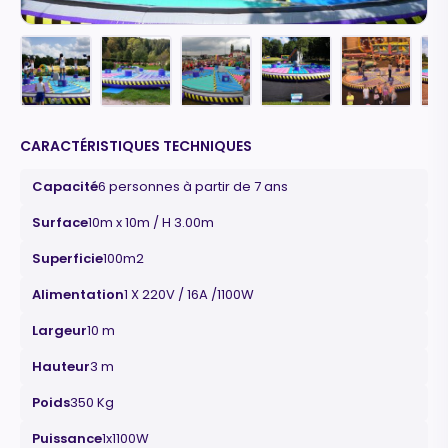
CARACTÉRISTIQUES TECHNIQUES
Capacité
6 personnes à partir de 7 ans
Surface
10m x 10m / H 3.00m
Superficie
100m2
Alimentation
1 X 220V / 16A /1100W
Largeur
10 m
Hauteur
3 m
Poids
350 Kg
Puissance
1x1100W