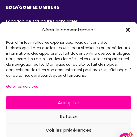
LOCA'GONFLE UNIVERS
Location de structures gonflables
Parc Loca'Gonfle XXL Colmar
Gérer le consentement
Parc Aqua'Gonfle
Karting ludo-éducatif
Pour offrir les meilleures expériences, nous utilisons des
technologies telles que les cookies pour stocker et/ou accéder aux
AIDE
informations des appareils. Le fait de consentir à ces technologies
nous permettra de traiter des données telles que le comportement
de navigation ou les ID uniques sur ce site. Le fait de ne pas
Chatbot IA Maurice
consentir ou de retirer son consentement peut avoir un effet négatif
Infos pratiques
sur certaines caractéristiques et fonctions.
INFORMATIONS
Gérer les services
Loca'Gonfle Eurl Z.A RODOLPHE, 68840 PULVERSHEIM
Accepter
06 63 36 13 13
Refuser
Voir les préférences
Mentions légales
Déclaration de confidentialité
1