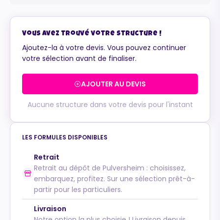
Vous avez trouvé votre structure !
Maurice
Ajoutez-la à votre devis. Vous pouvez continuer
Configurateur IA · En ligne
votre sélection avant de finaliser.
AJOUTER AU DEVIS
Aucune structure dans votre devis pour l'instant
LES FORMULES DISPONIBLES
Retrait
Retrait au dépôt de Pulversheim : choisissez,
embarquez, profitez. Sur une sélection prêt-à-
partir pour les particuliers.
Livraison
Notre option la plus choisie ! Livraison depuis