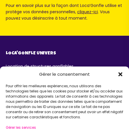
Pour en savoir plus sur la façon dont Loca’Gonfle utilise et
protège vos données personnelles,
cliquez-ici
. Vous
pouvez vous désinscrire à tout moment.
LOCA'GONFLE UNIVERS
Location de structures gonflables
Parc Loca'Gonfle XXL Colmar
Gérer le consentement
Parc Aqua'Gonfle
Karting ludo-éducatif
Pour offrir les meilleures expériences, nous utilisons des
technologies telles que les cookies pour stocker et/ou accéder aux
AIDE
informations des appareils. Le fait de consentir à ces technologies
nous permettra de traiter des données telles que le comportement
de navigation ou les ID uniques sur ce site. Le fait de ne pas
Chatbot IA Maurice
consentir ou de retirer son consentement peut avoir un effet négatif
Infos pratiques
sur certaines caractéristiques et fonctions.
INFORMATIONS
Gérer les services