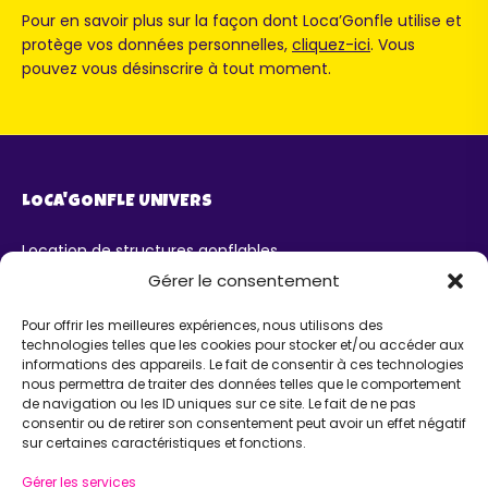
Pour en savoir plus sur la façon dont Loca’Gonfle utilise et
protège vos données personnelles,
cliquez-ici
. Vous
pouvez vous désinscrire à tout moment.
LOCA'GONFLE UNIVERS
Location de structures gonflables
Parc Loca'Gonfle XXL Colmar
Gérer le consentement
Parc Aqua'Gonfle
Karting ludo-éducatif
Pour offrir les meilleures expériences, nous utilisons des
technologies telles que les cookies pour stocker et/ou accéder aux
AIDE
informations des appareils. Le fait de consentir à ces technologies
nous permettra de traiter des données telles que le comportement
de navigation ou les ID uniques sur ce site. Le fait de ne pas
Chatbot IA Maurice
consentir ou de retirer son consentement peut avoir un effet négatif
Infos pratiques
sur certaines caractéristiques et fonctions.
INFORMATIONS
Gérer les services