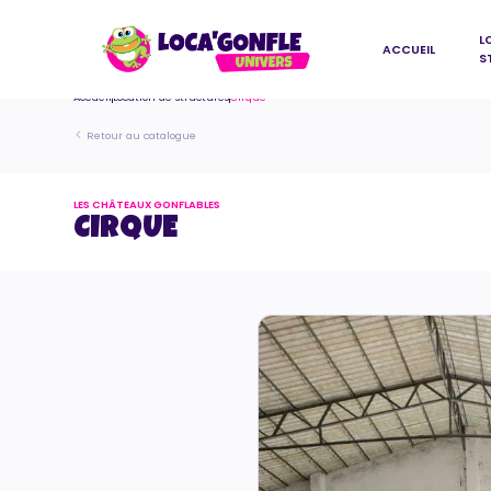
L
ACCUEIL
S
Accueil
Location de structures
Cirque
Retour au catalogue
LES CHÂTEAUX GONFLABLES
CIRQUE