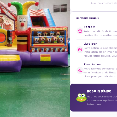
Aucune structure dan
LES FORMULES DISPONIBLES
Retrait
Retrait au dépôt de Pulve
profitez. Sur une sélection
Livraison
Notre option la plus choisi
installation clé en main (
récupération assurée. Vous 
Tout inclus
Notre formule conseillée 
de la livraison et de l'inst
place pour garantir sécurit
Besoin d'aide
Maurice vous aide à tro
structures adaptées à v
événement.