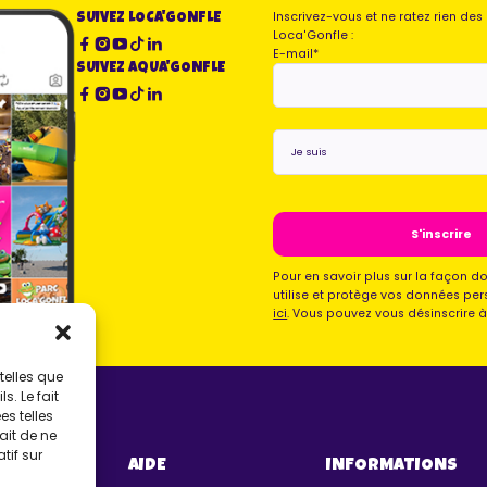
Inscrivez-vous et ne ratez rien de
SUIVEZ LOCA'GONFLE
Loca'Gonfle :
E-mail
*
SUIVEZ AQUA'GONFLE
Je
suis
*
Pour en savoir plus sur la façon d
utilise et protège vos données per
ici
. Vous pouvez vous désinscrire 
telles que
. Le fait
s telles
ait de ne
tif sur
VERS
AIDE
INFORMATIONS