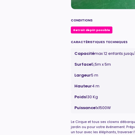
CONDITIONS
Retrait dépôt possible
CARACTÉRISTIQUES TECHNIQUES
Capacité
max 12 enfants jusqu
Surface
5,5m x 5m
Largeur
5 m
Hauteur
4 m
Poids
130 Kg
Puissance
1x1500W
Le Cirque et tous ses clowns débarqu
jardin ou pour votre événement. Prépa
un tour avec les éléphants, traverser