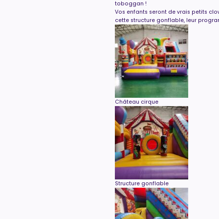
toboggan !
Vos enfants seront de vrais petits c
cette structure gonflable, leur progr
Château cirque
Structure gonflable