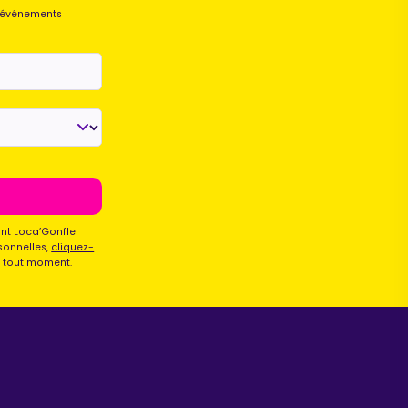
s événements
Maurice
Configurateur IA · En ligne
ont Loca’Gonfle
sonnelles,
cliquez-
à tout moment.