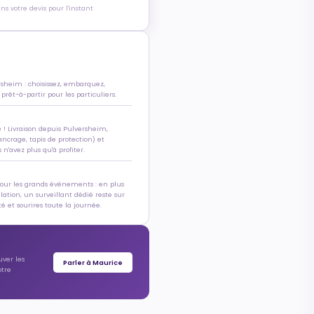
s votre devis pour l'instant
rsheim : choisissez, embarquez,
 prêt-à-partir pour les particuliers.
e ! Livraison depuis Pulversheim,
ancrage, tapis de protection) et
n'avez plus qu'à profiter.
pour les grands événements : en plus
allation, un surveillant dédié reste sur
é et sourires toute la journée.
uver les
Parler à Maurice
otre