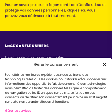
Pour en savoir plus sur la façon dont Loca’Gonfle utilise et
protège vos données personnelles,
cliquez-ici
. Vous
pouvez vous désinscrire à tout moment.
LOCA'GONFLE UNIVERS
Location de structures gonflables
Parc Loca'Gonfle XXL Colmar
Gérer le consentement
Parc Aqua'Gonfle
Karting ludo-éducatif
Pour offrir les meilleures expériences, nous utilisons des
technologies telles que les cookies pour stocker et/ou accéder aux
AIDE
informations des appareils. Le fait de consentir à ces technologies
nous permettra de traiter des données telles que le comportement
de navigation ou les ID uniques sur ce site. Le fait de ne pas
Chatbot IA Maurice
consentir ou de retirer son consentement peut avoir un effet négatif
Infos pratiques
sur certaines caractéristiques et fonctions.
INFORMATIONS
Gérer les services