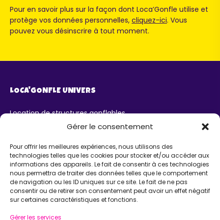
Pour en savoir plus sur la façon dont Loca’Gonfle utilise et
protège vos données personnelles,
cliquez-ici
. Vous
pouvez vous désinscrire à tout moment.
LOCA'GONFLE UNIVERS
Location de structures gonflables
Parc Loca'Gonfle XXL Colmar
Gérer le consentement
Parc Aqua'Gonfle
Karting ludo-éducatif
Pour offrir les meilleures expériences, nous utilisons des
technologies telles que les cookies pour stocker et/ou accéder aux
AIDE
informations des appareils. Le fait de consentir à ces technologies
nous permettra de traiter des données telles que le comportement
de navigation ou les ID uniques sur ce site. Le fait de ne pas
Chatbot IA Maurice
consentir ou de retirer son consentement peut avoir un effet négatif
Infos pratiques
sur certaines caractéristiques et fonctions.
INFORMATIONS
Gérer les services