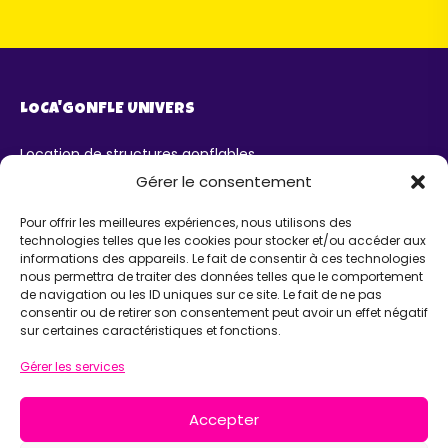
LOCA'GONFLE UNIVERS
Location de structures gonflables
Parc Loca'Gonfle XXL Colmar
Gérer le consentement
Parc Aqua'Gonfle
Karting ludo-éducatif
Pour offrir les meilleures expériences, nous utilisons des
technologies telles que les cookies pour stocker et/ou accéder aux
AIDE
informations des appareils. Le fait de consentir à ces technologies
nous permettra de traiter des données telles que le comportement
de navigation ou les ID uniques sur ce site. Le fait de ne pas
Chatbot IA Maurice
consentir ou de retirer son consentement peut avoir un effet négatif
Infos pratiques
sur certaines caractéristiques et fonctions.
INFORMATIONS
Gérer les services
Loca'Gonfle Eurl Z.A RODOLPHE, 68840 PULVERSHEIM
Accepter
06 63 36 13 13