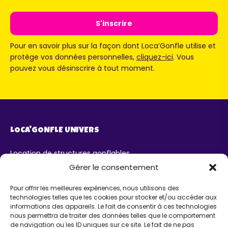
Pour en savoir plus sur la façon dont Loca’Gonfle utilise et
protège vos données personnelles,
cliquez-ici
. Vous
pouvez vous désinscrire à tout moment.
LOCA'GONFLE UNIVERS
Location de structures gonflables
Parc Loca'Gonfle XXL Colmar
Gérer le consentement
Parc Aqua'Gonfle
Karting ludo-éducatif
Pour offrir les meilleures expériences, nous utilisons des
technologies telles que les cookies pour stocker et/ou accéder aux
AIDE
informations des appareils. Le fait de consentir à ces technologies
nous permettra de traiter des données telles que le comportement
de navigation ou les ID uniques sur ce site. Le fait de ne pas
Chatbot IA Maurice