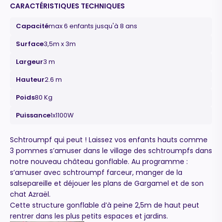
CARACTÉRISTIQUES TECHNIQUES
Capacité
max 6 enfants jusqu'à 8 ans
Surface
3,5m x 3m
Largeur
3 m
Hauteur
2.6 m
Poids
80 Kg
Puissance
1x1100W
Schtroumpf qui peut ! Laissez vos enfants hauts comme
3 pommes s’amuser dans le village des schtroumpfs dans
notre nouveau château gonflable. Au programme :
s’amuser avec schtroumpf farceur, manger de la
salsepareille et déjouer les plans de Gargamel et de son
chat Azraël.
Cette structure gonflable d’à peine 2,5m de haut peut
rentrer dans les plus petits espaces et jardins.
Maurice