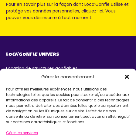
Pour en savoir plus sur la façon dont Loca’Gonfle utilise et
protège vos données personnelles,
cliquez-ici
. Vous
pouvez vous désinscrire à tout moment.
LOCA'GONFLE UNIVERS
Location de structures gonflables
Parc Loca'Gonfle XXL Colmar
Gérer le consentement
Parc Aqua'Gonfle
Karting ludo-éducatif
Pour offrir les meilleures expériences, nous utilisons des
technologies telles que les cookies pour stocker et/ou accéder aux
AIDE
informations des appareils. Le fait de consentir à ces technologies
nous permettra de traiter des données telles que le comportement
de navigation ou les ID uniques sur ce site. Le fait de ne pas
Chatbot IA Maurice
consentir ou de retirer son consentement peut avoir un effet négatif
Infos pratiques
sur certaines caractéristiques et fonctions.
INFORMATIONS
Gérer les services