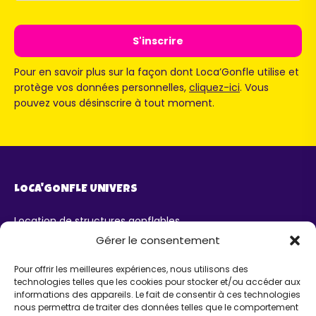
Pour en savoir plus sur la façon dont Loca’Gonfle utilise et
protège vos données personnelles,
cliquez-ici
. Vous
pouvez vous désinscrire à tout moment.
LOCA'GONFLE UNIVERS
Location de structures gonflables
Parc Loca'Gonfle XXL Colmar
Gérer le consentement
Parc Aqua'Gonfle
Karting ludo-éducatif
Pour offrir les meilleures expériences, nous utilisons des
technologies telles que les cookies pour stocker et/ou accéder aux
AIDE
informations des appareils. Le fait de consentir à ces technologies
nous permettra de traiter des données telles que le comportement