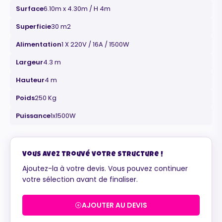
Surface
6.10m x 4.30m / H 4m
Superficie
30 m2
Alimentation
1 X 220V / 16A / 1500W
Largeur
4.3 m
Maurice
Hauteur
4 m
Configurateur IA · En ligne
Poids
250 Kg
Puissance
1x1500W
Vous avez trouvé votre structure !
Ajoutez-la à votre devis. Vous pouvez continuer
votre sélection avant de finaliser.
AJOUTER AU DEVIS