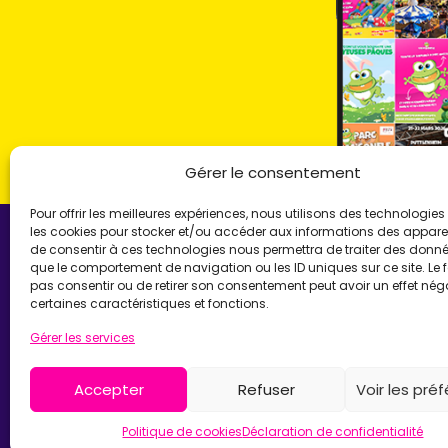
Gérer le consentement
Pour offrir les meilleures expériences, nous utilisons des technologies 
les cookies pour stocker et/ou accéder aux informations des appareils
de consentir à ces technologies nous permettra de traiter des donnée
que le comportement de navigation ou les ID uniques sur ce site. Le f
pas consentir ou de retirer son consentement peut avoir un effet néga
LOCA'GONFLE UNI
certaines caractéristiques et fonctions.
Gérer les services
Location de structures go
Parc Loca'Gonfle XXL Co
Parc Aqua'Gonfle
Accepter
Refuser
Voir les pré
Karting ludo-éducatif
28°
Ciel dégagé
Politique de cookies
Déclaration de confidentialité