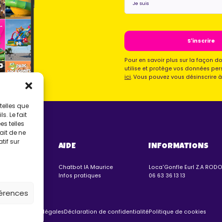
suis
*
Pour en savoir plus sur la façon d
utilise et protège vos données per
ici
. Vous pouvez vous désinscrire 
telles que
. Le fait
s telles
ait de ne
tif sur
VERS
AIDE
INFORMATIONS
nflables
Chatbot IA Maurice
Loca'Gonfle Eurl Z.A ROD
lmar
Infos pratiques
06 63 36 13 13
férences
Mentions légales
Déclaration de confidentialité
Politique de cookies