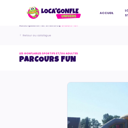
L
ACCUEIL
S
Accueil
Location de structures
Parcours Fun
Retour au catalogue
LES GONFLABLES SPORTIFS ET/OU ADULTES
PARCOURS FUN