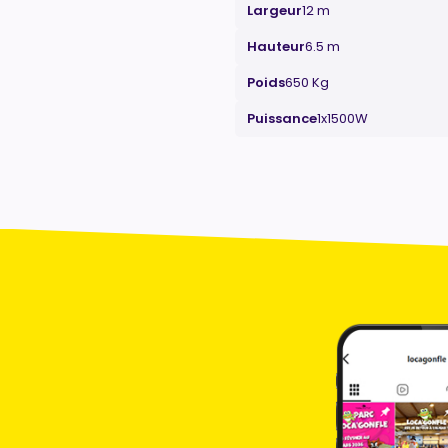
Largeur
12 m
Hauteur
6.5 m
Poids
650 Kg
Puissance
1x1500W