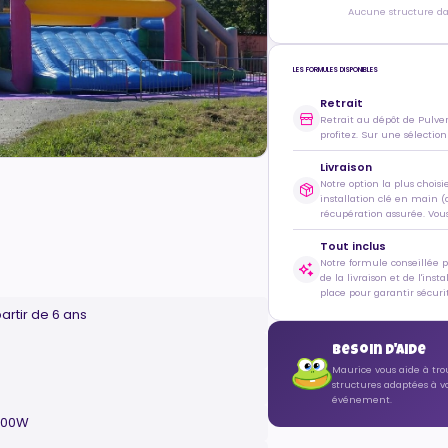
Aucune structure dan
LES FORMULES DISPONIBLES
Retrait
Retrait au dépôt de Pulve
profitez. Sur une sélection
Livraison
Notre option la plus choisi
installation clé en main (
récupération assurée. Vous 
Tout inclus
Notre formule conseillée 
de la livraison et de l'inst
place pour garantir sécurit
artir de 6 ans
Besoin d'aide
Maurice vous aide à tro
structures adaptées à v
événement.
1500W