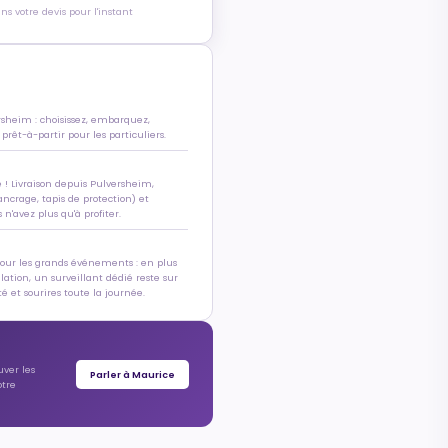
s votre devis pour l'instant
rsheim : choisissez, embarquez,
 prêt-à-partir pour les particuliers.
e ! Livraison depuis Pulversheim,
ancrage, tapis de protection) et
n'avez plus qu'à profiter.
pour les grands événements : en plus
allation, un surveillant dédié reste sur
é et sourires toute la journée.
uver les
Parler à Maurice
otre