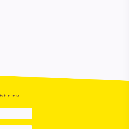
s événements
Maurice
Configurateur IA · En ligne