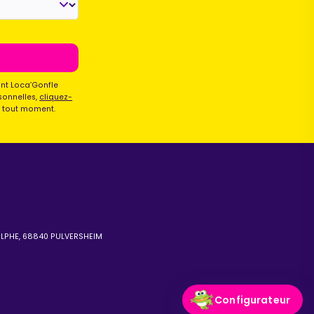
ont Loca’Gonfle
sonnelles,
cliquez-
à tout moment.
OLPHE, 68840 PULVERSHEIM
1
Configurateur