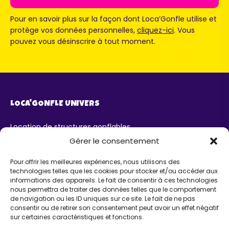
Pour en savoir plus sur la façon dont Loca’Gonfle utilise et
protège vos données personnelles,
cliquez-ici
. Vous
pouvez vous désinscrire à tout moment.
LOCA'GONFLE UNIVERS
Location de structures gonflables
Parc Loca'Gonfle XXL Colmar
Gérer le consentement
Parc Aqua'Gonfle
Karting ludo-éducatif
Pour offrir les meilleures expériences, nous utilisons des
technologies telles que les cookies pour stocker et/ou accéder aux
AIDE
informations des appareils. Le fait de consentir à ces technologies
nous permettra de traiter des données telles que le comportement
de navigation ou les ID uniques sur ce site. Le fait de ne pas
Chatbot IA Maurice
consentir ou de retirer son consentement peut avoir un effet négatif
Infos pratiques
sur certaines caractéristiques et fonctions.