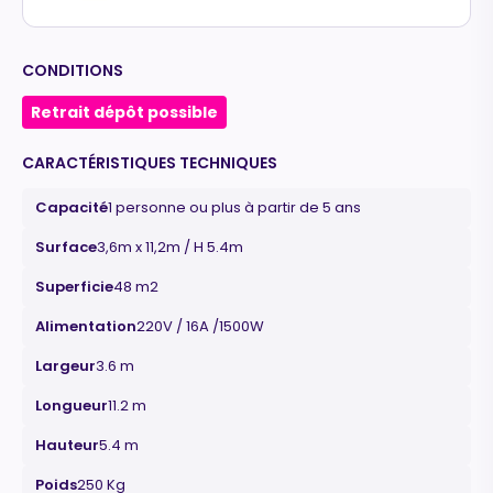
CONDITIONS
Retrait dépôt possible
CARACTÉRISTIQUES TECHNIQUES
Capacité
1 personne ou plus à partir de 5 ans
Surface
3,6m x 11,2m / H 5.4m
Superficie
48 m2
Alimentation
220V / 16A /1500W
Largeur
3.6 m
Longueur
11.2 m
Hauteur
5.4 m
Poids
250 Kg