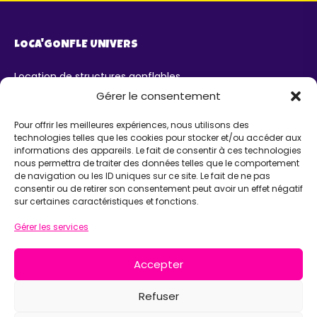
LOCA'GONFLE UNIVERS
Location de structures gonflables
Parc Loca'Gonfle XXL Colmar
Gérer le consentement
Parc Aqua'Gonfle
Karting ludo-éducatif
Pour offrir les meilleures expériences, nous utilisons des
technologies telles que les cookies pour stocker et/ou accéder aux
AIDE
informations des appareils. Le fait de consentir à ces technologies
nous permettra de traiter des données telles que le comportement
de navigation ou les ID uniques sur ce site. Le fait de ne pas
Chatbot IA Maurice
consentir ou de retirer son consentement peut avoir un effet négatif
Infos pratiques
sur certaines caractéristiques et fonctions.
INFORMATIONS
Gérer les services
Loca'Gonfle Eurl Z.A RODOLPHE, 68840 PULVERSHEIM
Accepter
06 63 36 13 13
Refuser