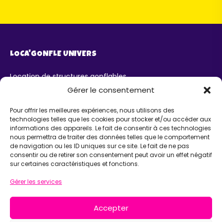
LOCA'GONFLE UNIVERS
Location de structures gonflables
Parc Loca'Gonfle XXL Colmar
Gérer le consentement
Parc Aqua'Gonfle
Karting ludo-éducatif
Pour offrir les meilleures expériences, nous utilisons des
technologies telles que les cookies pour stocker et/ou accéder aux
AIDE
informations des appareils. Le fait de consentir à ces technologies
nous permettra de traiter des données telles que le comportement
de navigation ou les ID uniques sur ce site. Le fait de ne pas
Chatbot IA Maurice
consentir ou de retirer son consentement peut avoir un effet négatif
Infos pratiques
sur certaines caractéristiques et fonctions.
INFORMATIONS
Gérer les services
Loca'Gonfle Eurl Z.A RODOLPHE, 68840 PULVERSHEIM
Accepter
06 63 36 13 13