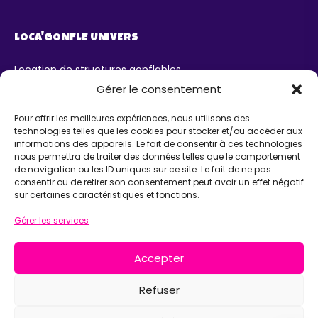
LOCA'GONFLE UNIVERS
Location de structures gonflables
Parc Loca'Gonfle XXL Colmar
Gérer le consentement
Parc Aqua'Gonfle
Karting ludo-éducatif
Pour offrir les meilleures expériences, nous utilisons des
technologies telles que les cookies pour stocker et/ou accéder aux
AIDE
informations des appareils. Le fait de consentir à ces technologies
nous permettra de traiter des données telles que le comportement
de navigation ou les ID uniques sur ce site. Le fait de ne pas
Chatbot IA Maurice
consentir ou de retirer son consentement peut avoir un effet négatif
Infos pratiques
sur certaines caractéristiques et fonctions.
INFORMATIONS
Gérer les services
Loca'Gonfle Eurl Z.A RODOLPHE, 68840 PULVERSHEIM
Accepter
06 63 36 13 13
Refuser