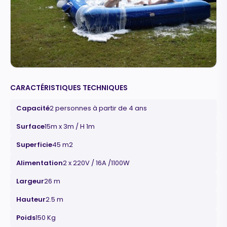
CARACTÉRISTIQUES TECHNIQUES
Capacité
2 personnes à partir de 4 ans
Surface
15m x 3m / H 1m
Superficie
45 m2
Alimentation
2 x 220V / 16A /1100W
Largeur
26 m
Hauteur
2.5 m
Poids
150 Kg