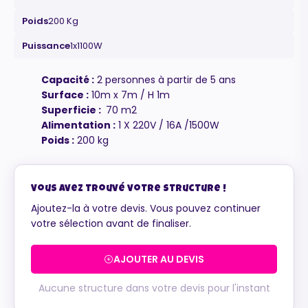
Poids
200 Kg
Puissance
1x1100W
Capacité :
2 personnes à partir de 5 ans
Surface :
10m x 7m / H 1m
Maurice
Superficie :
70 m2
Configurateur IA · En ligne
Alimentation :
1 X 220V / 16A /1500W
Poids :
200 kg
Vous avez trouvé votre structure !
Ajoutez-la à votre devis. Vous pouvez continuer
votre sélection avant de finaliser.
AJOUTER AU DEVIS
Aucune structure dans votre devis pour l'instant