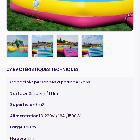
CARACTÉRISTIQUES TECHNIQUES
Capacité
2 personnes à partir de 5 ans
Surface
10m x 7m / H 1m
Superficie
70 m2
Alimentation
1 X 220V / 16A /1500W
Largeur
10 m
Hauteur
1 m