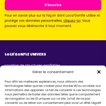
Pour en savoir plus sur la façon dont Loca’Gonfle utilise et
protège vos données personnelles,
cliquez-ici
. Vous
pouvez vous désinscrire à tout moment.
LOCA'GONFLE UNIVERS
Location de structures gonflables
Parc Loca'Gonfle XXL Colmar
Gérer le consentement
Parc Aqua'Gonfle
Karting ludo-éducatif
Pour offrir les meilleures expériences, nous utilisons des
technologies telles que les cookies pour stocker et/ou accéder aux
AIDE
informations des appareils. Le fait de consentir à ces technologies
nous permettra de traiter des données telles que le comportement
de navigation ou les ID uniques sur ce site. Le fait de ne pas
Chatbot IA Maurice
consentir ou de retirer son consentement peut avoir un effet négatif
Infos pratiques