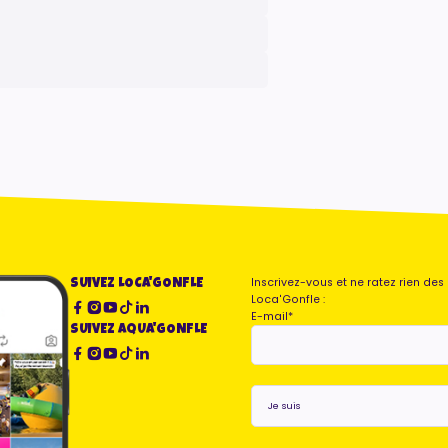
Inscrivez-vous et ne ratez rien de
SUIVEZ LOCA'GONFLE
Loca'Gonfle :
E-mail
*
SUIVEZ AQUA'GONFLE
Je
suis
*