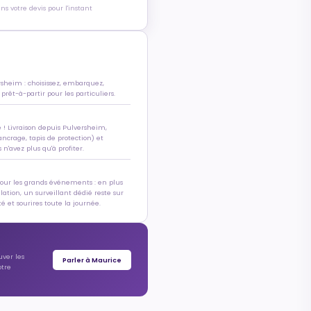
s votre devis pour l'instant
rsheim : choisissez, embarquez,
 prêt-à-partir pour les particuliers.
e ! Livraison depuis Pulversheim,
ancrage, tapis de protection) et
n'avez plus qu'à profiter.
pour les grands événements : en plus
allation, un surveillant dédié reste sur
é et sourires toute la journée.
uver les
Parler à Maurice
otre