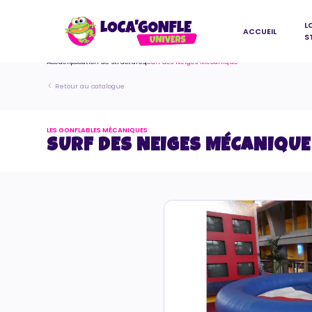
L
ACCUEIL
S
Accueil
Location de structures
Surf des Neiges Mécanique
Retour au catalogue
LES GONFLABLES MÉCANIQUES
SURF DES NEIGES MÉCANIQUE