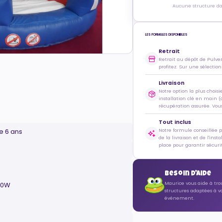
Aucune structure dan
LES FORMULES DISPONIBLES
Retrait
Retrait au dépôt de Pulve
profitez. Sur une sélection
Livraison
Notre option la plus choisi
installation clé en main (
récupération assurée. Vous 
Tout inclus
Notre formule conseillée 
de 6 ans
de la livraison et de l'inst
place pour garantir sécurit
Besoin d'aide
Maurice vous aide à tro
100W
structures adaptées à v
événement.