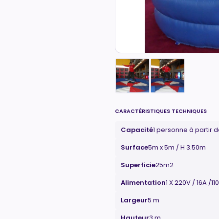
CARACTÉRISTIQUES TECHNIQUES
Capacité
1 personne à partir 
Surface
5m x 5m / H 3.50m
Superficie
25m2
Alimentation
1 X 220V / 16A /1
Largeur
5 m
Hauteur
3 m