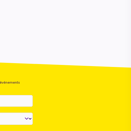
s événements
Maurice
Configurateur IA · En ligne