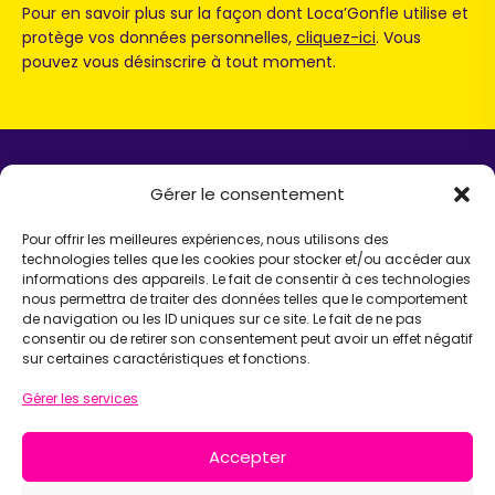
Pour en savoir plus sur la façon dont Loca’Gonfle utilise et
protège vos données personnelles,
cliquez-ici
. Vous
pouvez vous désinscrire à tout moment.
Gérer le consentement
LOCA'GONFLE UNIVERS
Pour offrir les meilleures expériences, nous utilisons des
Location de structures gonflables
technologies telles que les cookies pour stocker et/ou accéder aux
Parc Loca'Gonfle XXL Colmar
informations des appareils. Le fait de consentir à ces technologies
Parc Aqua'Gonfle
nous permettra de traiter des données telles que le comportement
Karting ludo-éducatif
de navigation ou les ID uniques sur ce site. Le fait de ne pas
consentir ou de retirer son consentement peut avoir un effet négatif
sur certaines caractéristiques et fonctions.
AIDE
Gérer les services
Chatbot IA Maurice
Infos pratiques
Accepter
INFORMATIONS