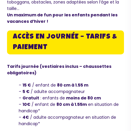
toboggans, obstacles, zones adaptées selon l’âge et la
taille…
Un maximum de fun pour les enfants pendant les
vacances d’hiver !
ACCÈS EN JOURNÉE – TARIFS &
PAIEMENT
Tarifs journée (vestiaires inclus – chaussettes
obligatoires)
–
15 €
/ enfant de
80 cm à 1.55 m
–
5 €
/ adulte accompagnateur
–
Gratuit
: enfants de
moins de 80 cm
–
10€
/ enfant de
80 cm à 1.55m
en situation de
handicap*
–
4€
/ adulte accompagnateur en situation de
handicap*