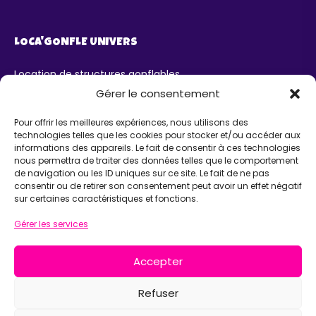
LOCA'GONFLE UNIVERS
Location de structures gonflables
Parc Loca'Gonfle XXL Colmar
Gérer le consentement
Parc Aqua'Gonfle
Karting ludo-éducatif
Pour offrir les meilleures expériences, nous utilisons des
technologies telles que les cookies pour stocker et/ou accéder aux
AIDE
informations des appareils. Le fait de consentir à ces technologies
nous permettra de traiter des données telles que le comportement
de navigation ou les ID uniques sur ce site. Le fait de ne pas
Chatbot IA Maurice
consentir ou de retirer son consentement peut avoir un effet négatif
Infos pratiques
sur certaines caractéristiques et fonctions.
INFORMATIONS
Gérer les services
Loca'Gonfle Eurl Z.A RODOLPHE, 68840 PULVERSHEIM
Accepter
06 63 36 13 13
Refuser