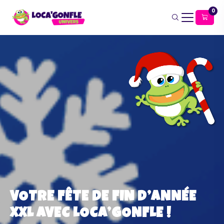
0
VOTRE FÊTE DE FIN D’ANNÉE
XXL AVEC LOCA’GONFLE !