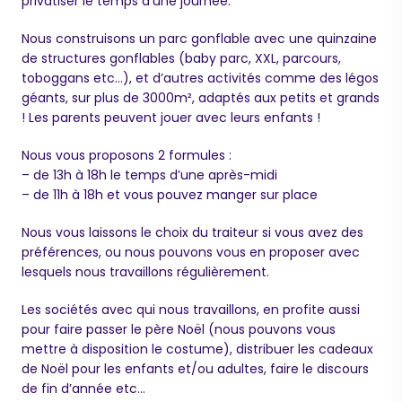
privatiser le temps d’une journée.
Nous construisons un parc gonflable avec une quinzaine
de structures gonflables (baby parc, XXL, parcours,
toboggans etc…), et d’autres activités comme des légos
Maurice
géants, sur plus de 3000m², adaptés aux petits et grands
Configurateur IA · En ligne
! Les parents peuvent jouer avec leurs enfants !
Nous vous proposons 2 formules :
– de 13h à 18h le temps d’une après-midi
– de 11h à 18h et vous pouvez manger sur place
Nous vous laissons le choix du traiteur si vous avez des
préférences, ou nous pouvons vous en proposer avec
lesquels nous travaillons régulièrement.
Les sociétés avec qui nous travaillons, en profite aussi
pour faire passer le père Noël (nous pouvons vous
mettre à disposition le costume), distribuer les cadeaux
de Noël pour les enfants et/ou adultes, faire le discours
de fin d’année etc…